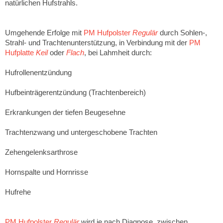
natürlichen Hufstrahls.
Umgehende Erfolge mit
PM Hufpolster
Regulär
durch Sohlen-,
Strahl- und Trachtenunterstützung, in Verbindung mit der
PM
Hufplatte
Keil
oder
Flach
, bei Lahmheit durch:
Hufrollenentzündung
Hufbeinträgerentzündung (Trachtenbereich)
Erkrankungen der tiefen Beugesehne
Trachtenzwang und untergeschobene Trachten
Zehengelenksarthrose
Hornspalte und Hornrisse
Hufrehe
PM Hufpolster
Regulär
wird je nach Diagnose, zwischen