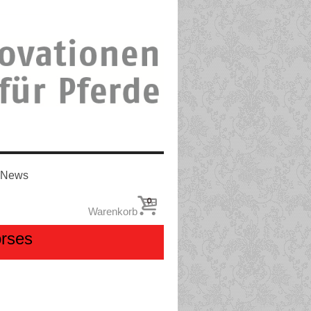
News
0
Warenkorb
orses