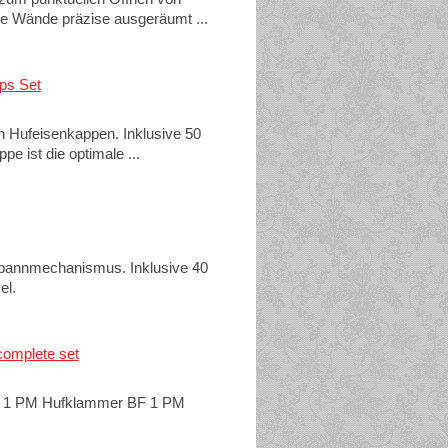
 Wände präzise ausgeräumt ...
ps Set
n Hufeisenkappen. Inklusive 50
 ist die optimale ...
 Spannmechanismus. Inklusive 40
el.
complete set
W 1 PM Hufklammer BF 1 PM